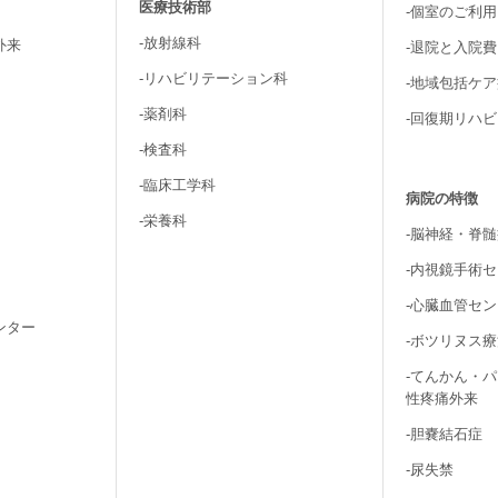
医療技術部
-個室のご利
-放射線科
外来
-退院と入院
-リハビリテーション科
-地域包括ケ
-薬剤科
-回復期リハ
-検査科
-臨床工学科
病院の特徴
-栄養科
-脳神経・脊
-内視鏡手術
-心臓血管セ
ンター
-ボツリヌス
-てんかん・
性疼痛外来
-胆嚢結石症
-尿失禁