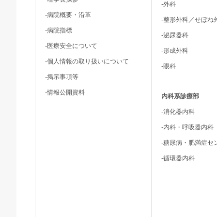
-外科
-病院概要・沿革
-整形外科／せぼね
-病院指標
-泌尿器科
-医療安全について
-形成外科
-個人情報の取り扱いについて
-眼科
-掲示事項等
-情報公開資料
内科系診療部
-消化器内科
-内科・呼吸器内科
-糖尿病・肥満症セ
-循環器内科