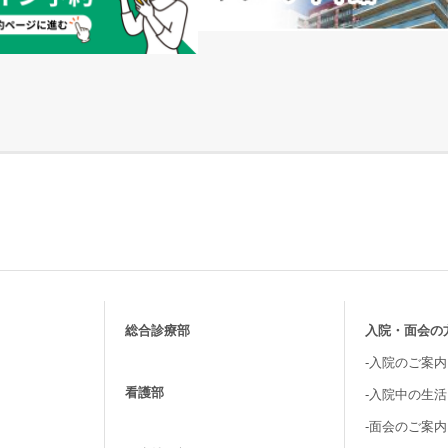
総合診療部
入院・面会の
-入院のご案内
看護部
-入院中の生
-面会のご案内