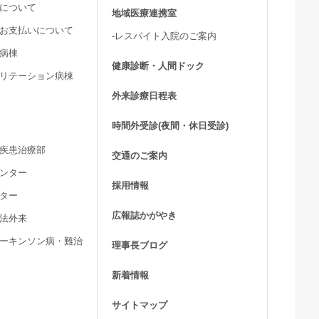
用について
地域医療連携室
費お支払いについて
-レスパイト入院のご案内
ア病棟
健康診断・人間ドック
ビリテーション病棟
外来診療日程表
時間外受診(夜間・休日受診)
髄疾患治療部
交通のご案内
センター
採用情報
ンター
広報誌かがやき
療法外来
パーキンソン病・難治
理事長ブログ
新着情報
サイトマップ