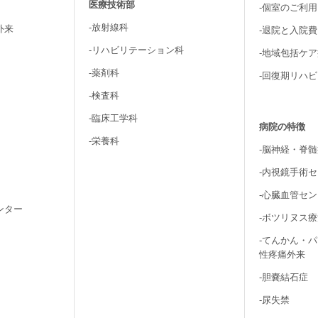
医療技術部
-個室のご利
-放射線科
外来
-退院と入院
-リハビリテーション科
-地域包括ケ
-薬剤科
-回復期リハ
-検査科
-臨床工学科
病院の特徴
-栄養科
-脳神経・脊
-内視鏡手術
-心臓血管セ
ンター
-ボツリヌス
-てんかん・
性疼痛外来
-胆嚢結石症
-尿失禁