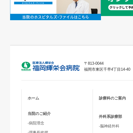
〒813-0044
福岡市東区千早4丁目14-40
ホーム
診療科のご案内
当院のご紹介
外科系診療部
-病院理念
-脳神経外科
-理事長挨拶