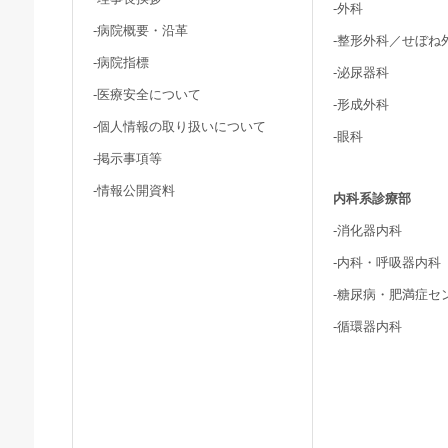
-外科
-病院概要・沿革
-整形外科／せぼね
-病院指標
-泌尿器科
-医療安全について
-形成外科
-個人情報の取り扱いについて
-眼科
-掲示事項等
-情報公開資料
内科系診療部
-消化器内科
-内科・呼吸器内科
-糖尿病・肥満症セ
-循環器内科