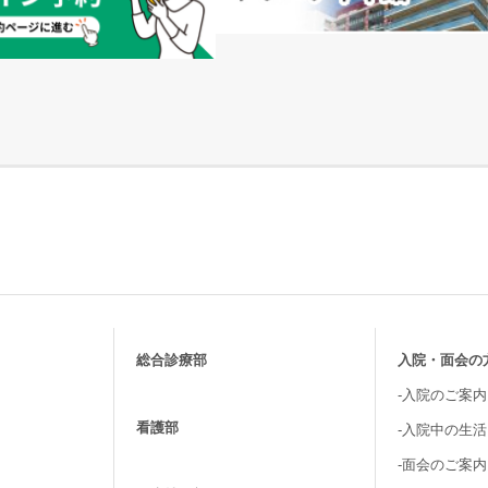
総合診療部
入院・面会の
-入院のご案内
看護部
-入院中の生
-面会のご案内