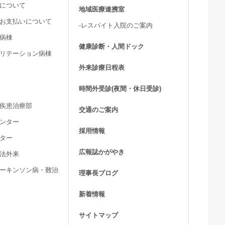
用について
地域医療連携室
費お支払いについて
-レスパイト入院のご案内
ア病棟
健康診断・人間ドック
ビリテーション病棟
外来診療日程表
時間外受診(夜間・休日受診)
髄疾患治療部
交通のご案内
センター
採用情報
ンター
広報誌かがやき
療法外来
パーキンソン病・難治
理事長ブログ
新着情報
サイトマップ