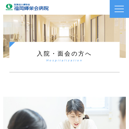
toggl
navig
入院・面会の方へ
Hospitalization