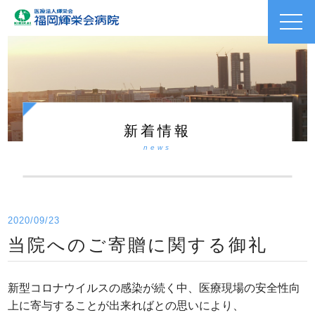
toggl
navig
新着情報
news
2020/09/23
当院へのご寄贈に関する御礼
新型コロナウイルスの感染が続く中、医療現場の安全性向
上に寄与することが出来ればとの思いにより、