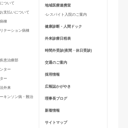
用について
地域医療連携室
費お支払いについて
-レスパイト入院のご案内
ア病棟
健康診断・人間ドック
ビリテーション病棟
外来診療日程表
時間外受診(夜間・休日受診)
髄疾患治療部
交通のご案内
センター
採用情報
ンター
広報誌かがやき
療法外来
パーキンソン病・難治
理事長ブログ
新着情報
サイトマップ