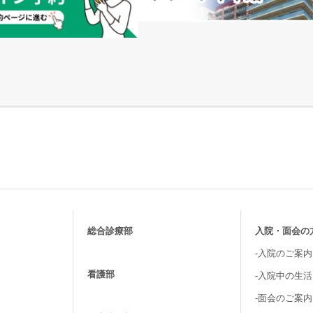
総合診療部
入院・面会の
-入院のご案内
看護部
-入院中の生
-面会のご案内