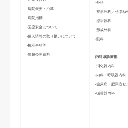
-外科
-病院概要・沿革
-整形外科／せぼね
-病院指標
-泌尿器科
-医療安全について
-形成外科
-個人情報の取り扱いについて
-眼科
-掲示事項等
-情報公開資料
内科系診療部
-消化器内科
-内科・呼吸器内科
-糖尿病・肥満症セ
-循環器内科