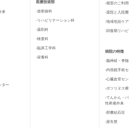
医療技術部
-個室のご利
-放射線科
外来
-退院と入院
-リハビリテーション科
-地域包括ケ
-薬剤科
-回復期リハ
-検査科
-臨床工学科
病院の特徴
-栄養科
-脳神経・脊
-内視鏡手術
-心臓血管セ
ンター
-ボツリヌス
-てんかん・
性疼痛外来
-胆嚢結石症
-尿失禁