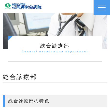
toggl
navig
総合診療部
General examination department
総合診療部
総合診療部の特色