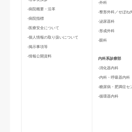
-外科
-病院概要・沿革
-整形外科／せぼね
-病院指標
-泌尿器科
-医療安全について
-形成外科
-個人情報の取り扱いについて
-眼科
-掲示事項等
-情報公開資料
内科系診療部
-消化器内科
-内科・呼吸器内科
-糖尿病・肥満症セ
-循環器内科