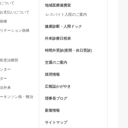
用について
地域医療連携室
費お支払いについて
-レスパイト入院のご案内
ア病棟
健康診断・人間ドック
ビリテーション病棟
外来診療日程表
時間外受診(夜間・休日受診)
髄疾患治療部
交通のご案内
センター
採用情報
ンター
広報誌かがやき
療法外来
パーキンソン病・難治
理事長ブログ
新着情報
サイトマップ