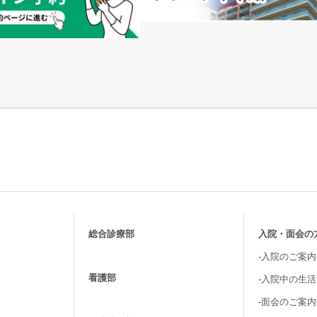
総合診療部
入院・面会の
-入院のご案内
看護部
-入院中の生
-面会のご案内