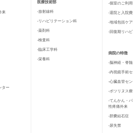
医療技術部
-個室のご利
-放射線科
外来
-退院と入院
-リハビリテーション科
-地域包括ケ
-薬剤科
-回復期リハ
-検査科
-臨床工学科
病院の特徴
-栄養科
-脳神経・脊
-内視鏡手術
-心臓血管セ
ンター
-ボツリヌス
-てんかん・
性疼痛外来
-胆嚢結石症
-尿失禁