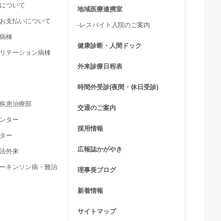
用について
地域医療連携室
費お支払いについて
-レスパイト入院のご案内
ア病棟
健康診断・人間ドック
ビリテーション病棟
外来診療日程表
時間外受診(夜間・休日受診)
髄疾患治療部
交通のご案内
センター
採用情報
ンター
広報誌かがやき
療法外来
パーキンソン病・難治
理事長ブログ
新着情報
サイトマップ