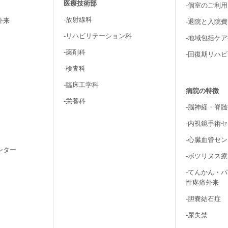
医療技術部
-個室のご利
-放射線科
外来
-退院と入院
-リハビリテーション科
-地域包括ケ
-薬剤科
-回復期リハ
-検査科
-臨床工学科
病院の特徴
-栄養科
-脳神経・脊
-内視鏡手術
-心臓血管セ
ンター
-ボツリヌス
-てんかん・
性疼痛外来
-胆嚢結石症
-尿失禁