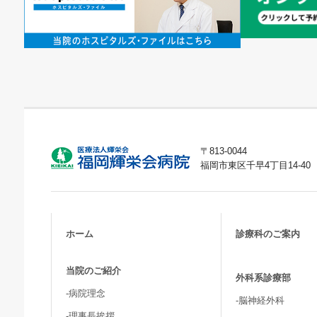
〒813-0044
福岡市東区千早4丁目14-40
ホーム
診療科のご案内
当院のご紹介
外科系診療部
-病院理念
-脳神経外科
-理事長挨拶