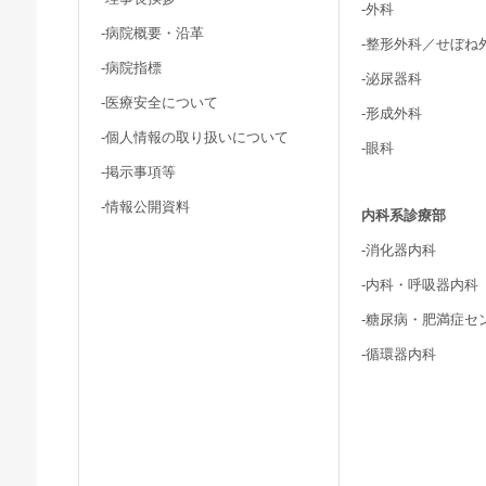
-外科
-病院概要・沿革
-整形外科／せぼね
-病院指標
-泌尿器科
-医療安全について
-形成外科
-個人情報の取り扱いについて
-眼科
-掲示事項等
-情報公開資料
内科系診療部
-消化器内科
-内科・呼吸器内科
-糖尿病・肥満症セ
-循環器内科