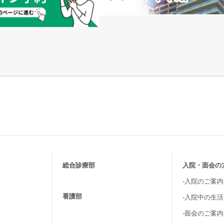
総合診療部
入院・面会の
-入院のご案内
看護部
-入院中の生
-面会のご案内