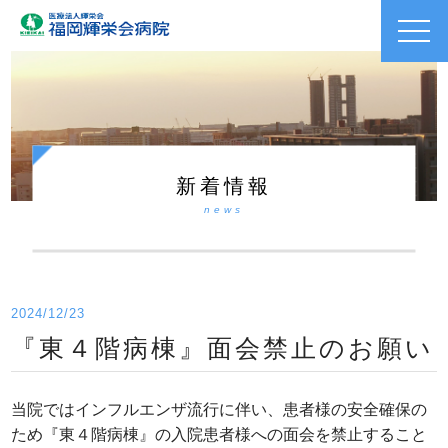
toggl
navig
新着情報
news
2024/12/23
『東４階病棟』面会禁止のお願い
当院ではインフルエンザ流行に伴い、患者様の安全確保の
ため『東４階病棟』の入院患者様への面会を禁止すること