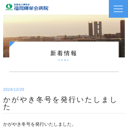
toggl
navig
新着情報
news
2024/12/20
かがやき冬号を発行いたしまし
た
かがやき冬号を発行いたしました。