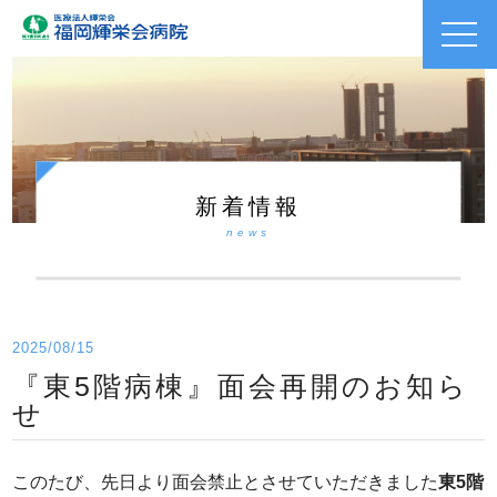
toggl
navig
新着情報
news
2025/08/15
『東5階病棟』面会再開のお知ら
せ
このたび、先日より面会禁止とさせていただきました
東5階