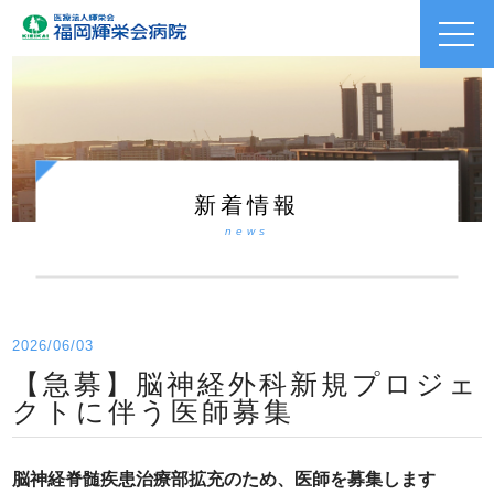
toggl
navig
新着情報
news
2026/06/03
【急募】脳神経外科新規プロジェ
クトに伴う医師募集
脳神経脊髄疾患治療部拡充のため、医師を募集します