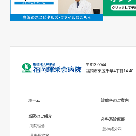
〒813-0044
福岡市東区千早4丁目14-40
ホーム
診療科のご案内
当院のご紹介
外科系診療部
-病院理念
-脳神経外科
-理事長挨拶