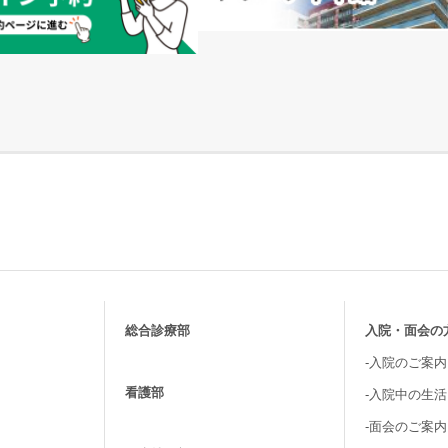
総合診療部
入院・面会の
-入院のご案内
看護部
-入院中の生
-面会のご案内