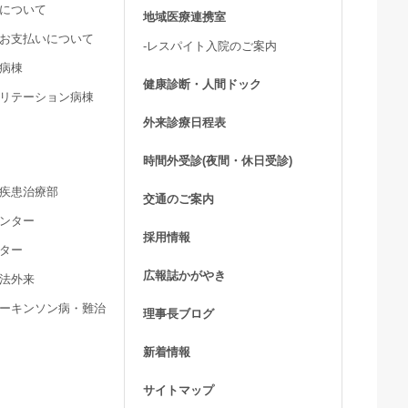
用について
地域医療連携室
費お支払いについて
-レスパイト入院のご案内
ア病棟
健康診断・人間ドック
ビリテーション病棟
外来診療日程表
時間外受診(夜間・休日受診)
髄疾患治療部
交通のご案内
センター
採用情報
ンター
広報誌かがやき
療法外来
パーキンソン病・難治
理事長ブログ
新着情報
サイトマップ