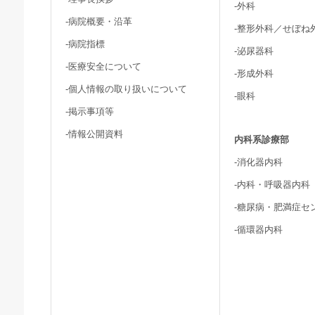
-外科
-病院概要・沿革
-整形外科／せぼね
-病院指標
-泌尿器科
-医療安全について
-形成外科
-個人情報の取り扱いについて
-眼科
-掲示事項等
-情報公開資料
内科系診療部
-消化器内科
-内科・呼吸器内科
-糖尿病・肥満症セ
-循環器内科