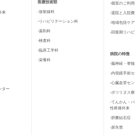
医療技術部
-個室のご利
-放射線科
外来
-退院と入院
-リハビリテーション科
-地域包括ケ
-薬剤科
-回復期リハ
-検査科
-臨床工学科
病院の特徴
-栄養科
-脳神経・脊
-内視鏡手術
-心臓血管セ
ンター
-ボツリヌス
-てんかん・
性疼痛外来
-胆嚢結石症
-尿失禁